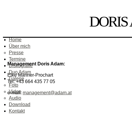
DORIS 
Home
Über mich
Presse
Termine
Management Doris Adam:
Diskografie
Duo Adam
Elke Manner-Prochart
Galerie
Tel: +43 664 435 77 05
Foto
Video
e-mail:
management@adam.at
Audio
Download
Kontakt